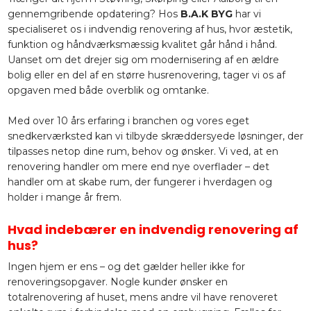
gennemgribende opdatering? Hos
B.A.K BYG
har vi
specialiseret os i indvendig renovering af hus, hvor æstetik,
funktion og håndværksmæssig kvalitet går hånd i hånd.
Uanset om det drejer sig om modernisering af en ældre
bolig eller en del af en større husrenovering, tager vi os af
opgaven med både overblik og omtanke.
Med over 10 års erfaring i branchen og vores eget
snedkerværksted kan vi tilbyde skræddersyede løsninger, der
tilpasses netop dine rum, behov og ønsker. Vi ved, at en
renovering handler om mere end nye overflader – det
handler om at skabe rum, der fungerer i hverdagen og
holder i mange år frem.
Hvad indebærer en indvendig renovering af
hus?
Ingen hjem er ens – og det gælder heller ikke for
renoveringsopgaver. Nogle kunder ønsker en
totalrenovering af huset, mens andre vil have renoveret