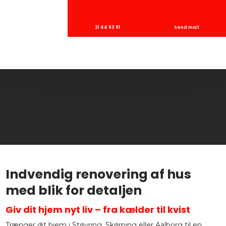
21 44 93 91
Send mail
Indvendig renovering af hus
med blik for detaljen
Giv dit hjem nyt liv – fra kælder til kvist
Trænger dit hjem i Støvring, Skørping eller Aalborg til en