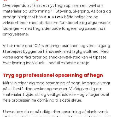
Overvejer du at få sat et nyt hegn op, men er i tvivl om
materialer og udformning? I Støvring, Skørping, Aalborg og
omegn hjælper vi hos
B.A.K BYG
både boligejere og
virksomheder med at etablere funktionelle og afgrænsede
løsninger – med hegn, der både fungerer og passer ind i
omgivelserne.
Vi har mere end 10 års erfaring i branchen, og vores tilgang
til arbejdet bygger på håndværk med faglig stolthed. Med
vores egne faciliteter og snedkerværksted kan vi tilpasse
hver løsning individuelt – ned til mindste detalje.
Tryg og professionel opsætning af hegn
Når vi hjælper dig med opsætning af hegn, lægger vi vægt
på at forstå dine ønsker og rammer. Vi rådgiver dig om
materialer, højde, stil og vedligeholdelse – og vi tager os af
hele processen fra opmåling til sidste skrue.
Uanset om du er på udkig efter opsætning af plankeværk