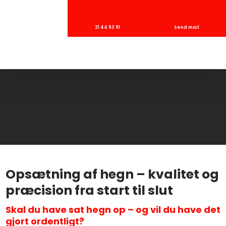
21 44 93 91
Send mail
Opsætning af hegn – kvalitet og
præcision fra start til slut
Skal du have sat hegn op – og vil du have det
gjort ordentligt?