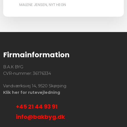
MALENE JENSEN, NYT HEGN
Firmainformation
B.A.K BYG
CVR-nummer: 36176334
Vandværksvej 14, 9520 Skørping
Klik her for rutevejledning
+45 21 44 93 91
info@bakbyg.dk