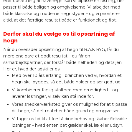
eller opsætning af havehegn, kan vi tilpasse en løsning, der
passer til både boligen og omgivelserne. Vi arbejder med
både klassiske og moderne hegnstyper – og vi prioriterer
altid, at det færdige resultat både er funktionelt og flot.
Derfor skal du vælge os til opsætning af
hegn
Når du overlader opsætning af hegn til B.A.K BYG, får du
mere end bare et godt resultat – du får en
samarbejdspartner, der forstår både helheden og detaljen.
Her er, hvad der adskiller os:
Med over 10 års erfaring i branchen ved vi, hvordan et
hegn skal bygges, så det både holder og ser godt ud.
Vi kombinerer faglig stolthed med grundighed – og
leverer løsninger, vi selv kan stå inde for.
Vores snedkerværksted giver os mulighed for at tilpasse
dit hegn, så det matcher både grund og omgivelser.
Vi tager os tid til at forstå dine behov og skaber fleksible
løsninger – hvad enten det gælder skel, læ eller udsyn.