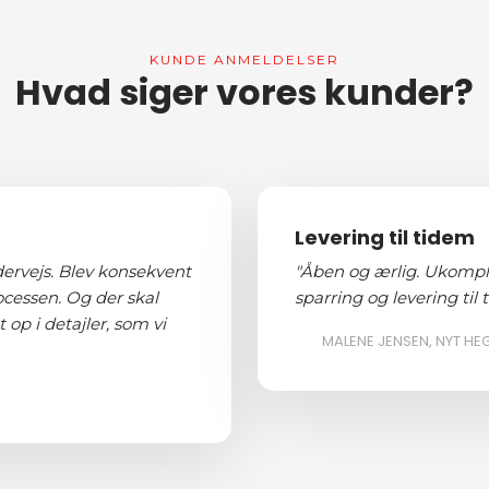
KUNDE ANMELDELSER​
Hvad siger vores kunder?​
Levering til tidem
dervejs. Blev konsekvent
"Åben og ærlig. Ukompli
ocessen. Og der skal
sparring og levering til t
p i detajler, som vi
MALENE JENSEN, NYT HE