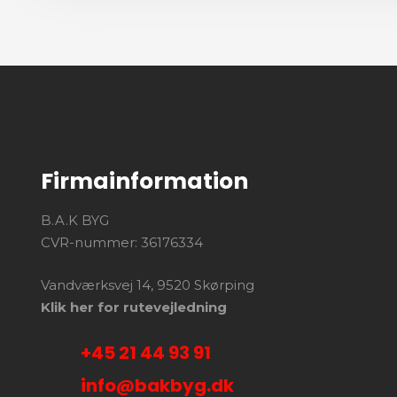
Firmainformation
B.A.K BYG
CVR-nummer: 36176334
Vandværksvej 14, 9520 Skørping
Klik her for rutevejledning
+45 21 44 93 91
info@bakbyg.dk