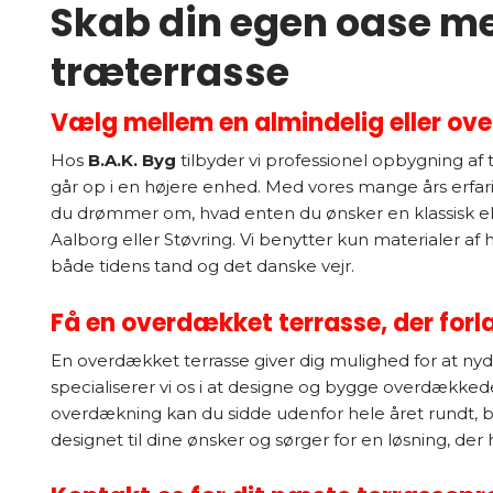
Skab din egen oase m
træterrasse
Vælg mellem en almindelig eller ov
Hos
B.A.K. Byg
tilbyder vi professionel opbygning af 
går op i en højere enhed. Med vores mange års erfaring
du drømmer om, hvad enten du ønsker en klassisk ell
Aalborg eller Støvring. Vi benytter kun materialer af h
både tidens tand og det danske vejr.
Få en overdækket terrasse, der fo
En overdækket terrasse giver dig mulighed for at nyd
specialiserer vi os i at designe og bygge overdækkede 
overdækning kan du sidde udenfor hele året rundt, be
designet til dine ønsker og sørger for en løsning, 