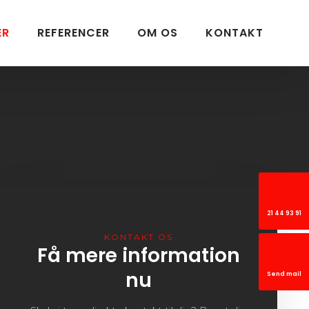
ER
REFERENCER
OM OS
KONTAKT
21 44 93 91
KONTAKT OS​
Få mere information
nu
Send mail