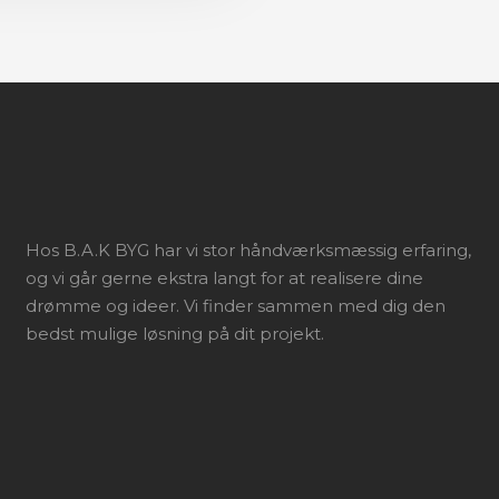
Hos B.A.K BYG har vi stor håndværksmæssig erfaring,
og vi går gerne ekstra langt for at realisere dine
drømme og ideer. Vi finder sammen med dig den
bedst mulige løsning på dit projekt.