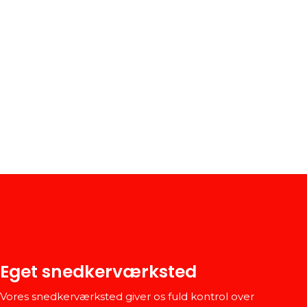
Eget snedkerværksted
Vores snedkerværksted giver os fuld kontrol over