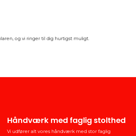
aren, og vi ringer til dig hurtigst muligt.
Håndværk med faglig stolthed
Vi udfører alt vores håndværk med stor faglig