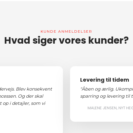
KUNDE ANMELDELSER​
Hvad siger vores kunder?​
Levering til tidem
dervejs. Blev konsekvent
"Åben og ærlig. Ukompli
ocessen. Og der skal
sparring og levering til t
p i detajler, som vi
MALENE JENSEN, NYT HE