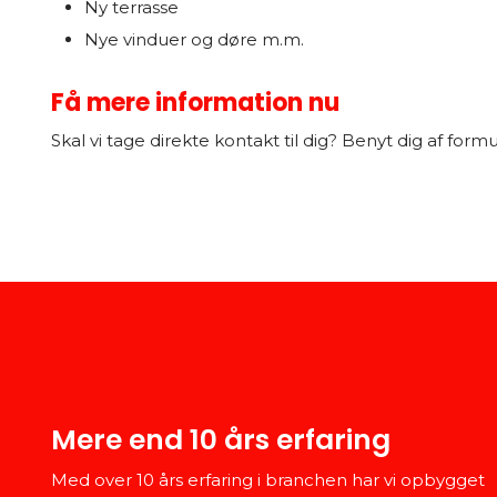
Ny terrasse
Nye vinduer og døre m.m.
Få mere information nu
Skal vi tage direkte kontakt til dig? Benyt dig af formul
Mere end 10 års erfaring
Med over 10 års erfaring i branchen har vi opbygget