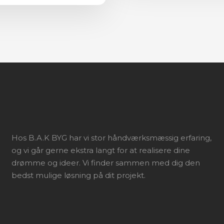
Hos B.A.K BYG har vi stor håndværksmæssig erfaring,
og vi går gerne ekstra langt for at realisere dine
drømme og ideer. Vi finder sammen med dig den
bedst mulige løsning på dit projekt.