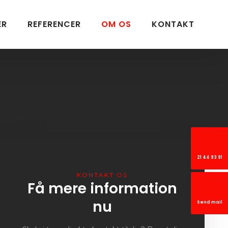
ER
REFERENCER
OM OS
KONTAKT
21 44 93 91
KONTAKT OS​
Få mere information
nu
Send mail